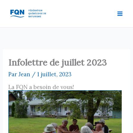
Aller
au
contenu
Infolettre de juillet 2023
Par
Jean
/
1 juillet, 2023
La FQN a besoin de vous!