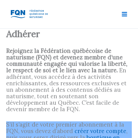
Aller
au
contenu
Adhérer
Rejoignez la Fédération québécoise de
naturisme (FQN) et devenez membre d’une
communauté engagée qui valorise la liberté,
le respect de soi et le lien avec la nature.
En
adhérant, vous accédez à des activités
enrichissantes, des ressources exclusives et
un abonnement à des contenus dédiés au
naturisme, tout en soutenant son
développement au Québec. C’est facile de
devenir membre de la FQN.
S’il s’agit de votre premier abonnement à la
FQN, vous devez d’abord
créer votre compte
,
puis vous serez dirigé vers la
boutique en