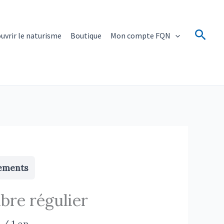
Rech
uvrir le naturisme
Boutique
Mon compte FQN
ements
re régulier
/ 1 an