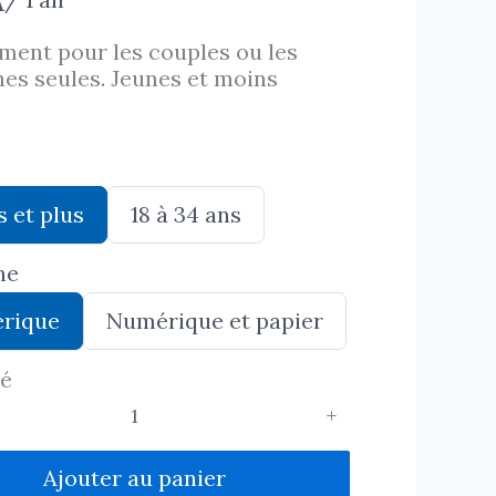
A
ent pour les couples ou les
es seules. Jeunes et moins
S
s et plus
18 à 34 ans
é
l
ne
e
c
S
rique
Numérique et papier
t
é
i
l
o
té
e
n
c
n
t
e
i
z
o
Ajouter au panier
A